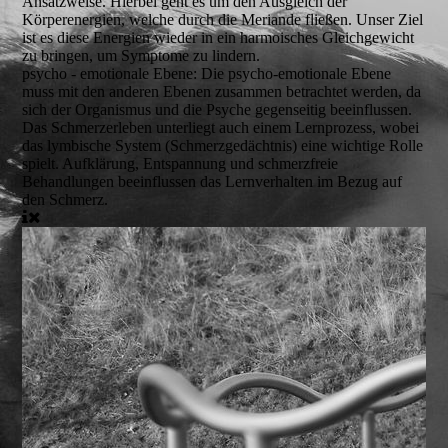
Ansatzweise. Hierbei geht es um den Ausgleich der
Körperenergien, welche durch die Meriande fließen. Unser Ziel
ist es diese Energien wieder in ein harmoisches Gleichgewicht
zu bringen, um Symptome zu lindern.
psycho - emotionale Ebene:
Die psycho-emotionale Ebene
muss mit den anderen Ebenen zusammen betrachtet werden, da
sich der Organismus und die Psyche gegenseitig beeinflussen.
Das Schmerzerleben unterliegt auch einem Lernprozess, wobei
das lymbische System (Schmerzgedächtnis) eine wichtige Rolle
spielt. Aufklärung, Entspannung und schmerzfreie
Behandlungen beeinflussen das Lernverhalten im Bezug auf
den Schmerz.