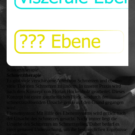
Schmerztherapie
Schmerztherapie
Es gibt viele verschiedene Arten von Schmerzen und ebenso
viele Theorien Schmerzen zu lindern. In unserer Praxis wird
nach dem Konzept von Florian Hockenholz gearbeitet. Dieses
Konzept hat einen ganzheitlichen Blick, wodurch der
schmerzauslösenden Ursache genau auf den Grund gegangen
wird..
Ebenensystem:
Mit Hilfe des Ebenensystems wird gezielt nach
der Ursache des Schmerzes gesucht. Nicht immer liegt die
Ursache des Schmerzes im Schmerzgebiet. Daher bedarf es
einer genauen Untersuchung, um die bestmöglichen Ergebnisse
zu erzielen.