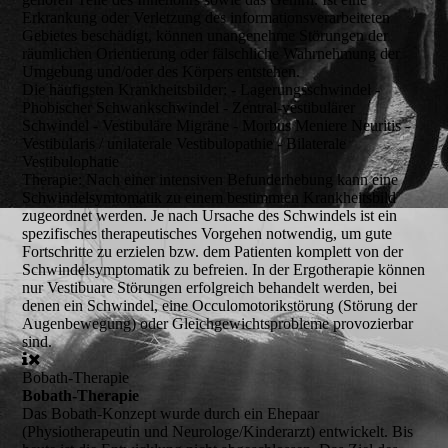
Erkrankung oder Verletzung des informationsverarbeiteten
Gebietes beschädigt, können unangenehme Störungen der
räumlichen Orientierung oder fälschliche Wahrnehmung der
Umgebung und/oder des Körpers entstehen.
Die häufigsten Krankheitsbilder:
- Lagerungsschwindel -
Phobischer Schwankschwindel - Zentral-vestibulärer
Schwindel - Vestibuläre Migräne - Morbus Meniere Neuritis -
Vestibularis / unilaterale Vestibulopathie - Bilaterale
Vestibulophatie
Therapie:
Nach einer intensiven Befunderhebung kann eine
Schwindelsymtomatik zu einem bestimmten Krankheitsbild
zugeordnet werden. Je nach Ursache des Schwindels ist ein
spezifisches therapeutisches Vorgehen notwendig, um gute
Fortschritte zu erzielen bzw. dem Patienten komplett von der
Schwindelsymptomatik zu befreien. In der Ergotherapie können
nur Vestibuare Störungen erfolgreich behandelt werden, bei
denen ein Schwindel, eine Occulomotorikstörung (Störung der
Augenbewegung) oder Gleichgewichtsprobleme provozierbar
sind.
Bobath-Therapie
Bobath-Therapie
Das Bobath-Konzept wurde durch ein Ehepaar
(Physiotherapeutin und Neurologe/Kinderarzt) entwickelt. Bis