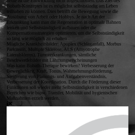
heute ist die Entwicklung nicht abgeschlossen. Das Ziel des
Bobath-Konzeptes ist es möglichst selbstständig am Leben
teilhaben zu können. Dies betrifft die Bewegung sowie die
Ausübung von Arbeit oder Hobbys. Je nach Art der
Erkrankung kann man die Regeneration in optimale Bahnen
lenken und Selbstständigkeit aufbauen oder die
Kompensationsstrategien optimieren, um die Selbstständigkeit
so lang wie möglich zu erhalten
Mögliche Krankheitsbilder:
Apoplex (Schlaganfall), Morbus
Parkinson, Multiple Sklerose, ALS (Amyotrophe
Lateralskleros), Tumorerkrankungen, sämtliche
Beschwerdebilder mit Lähmungserscheinungen
Was kann Bobath-Therapie bewirken?
Verbesserung der
Beweglichkeit, Kraft, Tonus, Wahrnehmungsförderung,
Steigerung von Planungs- und Aufgabenverständnis,
Verbesserung der Koordination. Durch die Förderung dieser
Funktionen soll wieder mehr Selbstständigkeit in verschiedenen
Bereichen wie bspw. Transfer, Mobilität und hygienischen
Maßnahmen erzielt werden.