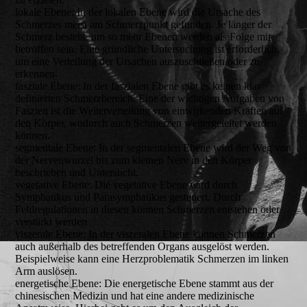
lokale Ebene:
In der lokalen Ebene wird die Ursache des
Schmerzes meist am Schmerzpunkt gefunden. Je länger der
Schmerz besteht, um so mehr Ebenen werden als Folge mit
betroffen sein. Eine gründliche Untersuchung ist erforderlich,
um eine Verteilung der Ursachen auszuschließen oder zu
erkennen.
fasziale Ebene:
In der faszialen Ebene gibt es keinen klar
definierten Schmerzbereich. Eine der wichtigen Aufgaben von
Faszien ist die Weiterverteilung von einwirkenden Kräften auf
den Körper, wodurch auch Schmerzen weitergeleitet werden
können.
segmentale Ebene:
In der segmentalen Ebene wird der Weg von
der Nervenwurzel bis zum kleinen Nerv in den Körper
beschrieben und Untersucht.
vegetative Ebene:
Die vegetative Ebene wird durch
Symphatikus und Parasymphatikus gesteuert. Durch
Fehlregulationen in diesen können Schmerzen entstehen oder
verstärkt werden
viszerale Ebene:
In der viszeralen Ebene können Schmerzen
auch außerhalb des betreffenden Organs ausgelöst werden.
Beispielweise kann eine Herzproblematik Schmerzen im linken
Arm auslösen.
energetische Ebene:
Die energetische Ebene stammt aus der
chinesischen Medizin und hat eine andere medizinische