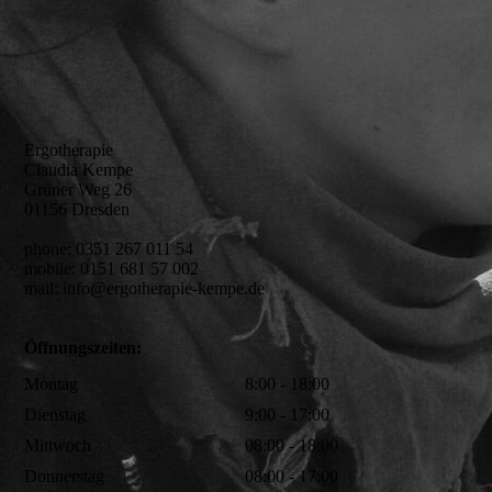
Ergotherapie
Claudia Kempe
Grüner Weg 26
01156 Dresden
phone: 0351 267 011 54
mobile: 0151 681 57 002
mail: info@ergotherapie-kempe.de
Öffnungszeiten:
Montag
8:00 - 18:00
Dienstag
9:00 - 17:00
Mittwoch
08:00 - 18:00
Donnerstag
08:00 - 17:00